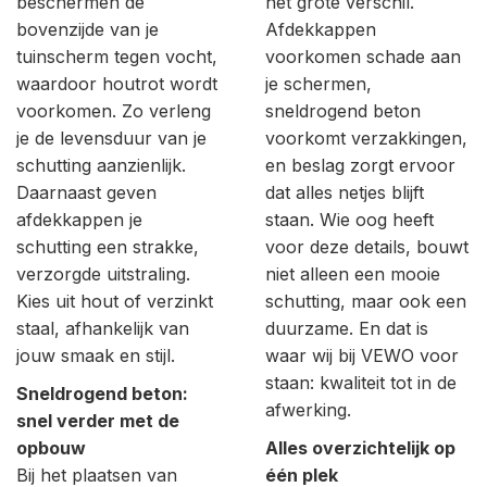
beschermen de
het grote verschil.
bovenzijde van je
Afdekkappen
tuinscherm tegen vocht,
voorkomen schade aan
waardoor houtrot wordt
je schermen,
voorkomen. Zo verleng
sneldrogend beton
je de levensduur van je
voorkomt verzakkingen,
schutting aanzienlijk.
en beslag zorgt ervoor
Daarnaast geven
dat alles netjes blijft
afdekkappen je
staan. Wie oog heeft
schutting een strakke,
voor deze details, bouwt
verzorgde uitstraling.
niet alleen een mooie
Kies uit hout of verzinkt
schutting, maar ook een
staal, afhankelijk van
duurzame. En dat is
jouw smaak en stijl.
waar wij bij VEWO voor
staan: kwaliteit tot in de
Sneldrogend beton:
afwerking.
snel verder met de
opbouw
Alles overzichtelijk op
Bij het plaatsen van
één plek