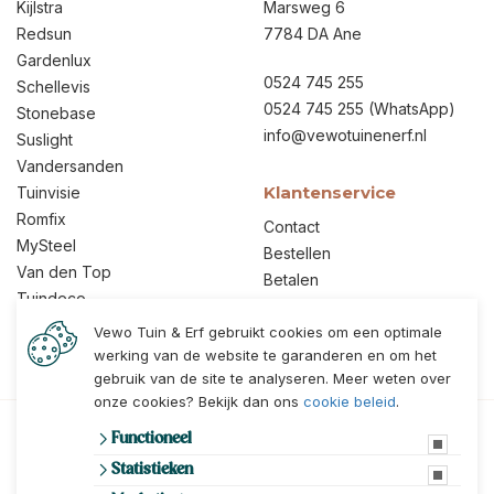
Kijlstra
Marsweg 6
Redsun
7784 DA Ane
Gardenlux
0524 745 255
Schellevis
0524 745 255
(WhatsApp)
Stonebase
info@vewotuinenerf.nl
Suslight
Vandersanden
Klantenservice
Tuinvisie
Romfix
Contact
MySteel
Bestellen
Van den Top
Betalen
Tuindeco
Verzenden
Vewo Tuin & Erf gebruikt cookies om een optimale
Ruilen & retouren
werking van de website te garanderen en om het
Garantie
gebruik van de site te analyseren. Meer weten over
Veelgestelde vragen
onze cookies? Bekijk dan ons
cookie beleid
.
© 2026 Vewo Tuin & Erf
privacy verklaring
Functioneel
cookies
Onze schuttingvoorwaarden
Statistieken