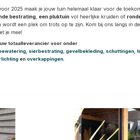
voor 2025 maak je jouw tuin helemaal klaar voor de toekoms
nde bestrating
,
een pluktuin
vol heerlijke kruiden of
rond
n wordt een plek om trots op te zijn. Kom bij ons langs in d
t je mee!
ouw totaalleverancier voor onder
bewatering
,
sierbestrating
,
gevelbekleding
,
schuttingen
,
t
lichting
en
overkappingen
.