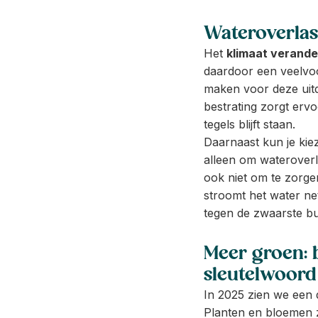
Wateroverlas
Het
klimaat verande
daardoor een veelvoo
maken voor deze uit
bestrating zorgt ervo
tegels blijft staan.
Daarnaast kun je ki
alleen om wateroverla
ook niet om te zorg
stroomt het water net
tegen de zwaarste bu
Meer groen: b
sleutelwoord
In 2025 zien we een d
Planten en bloemen zi