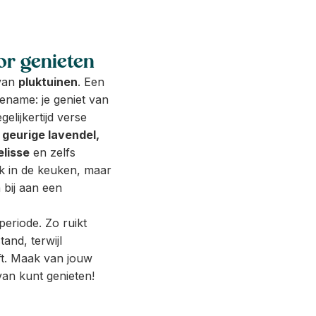
or genieten
 van
pluktuinen
. Een
ename: je geniet van
gelijkertijd verse
n
geurige lavendel,
elisse
en zelfs
ijk in de keuken, maar
bij aan een
periode. Zo ruikt
and, terwijl
ft. Maak van jouw
van kunt genieten!