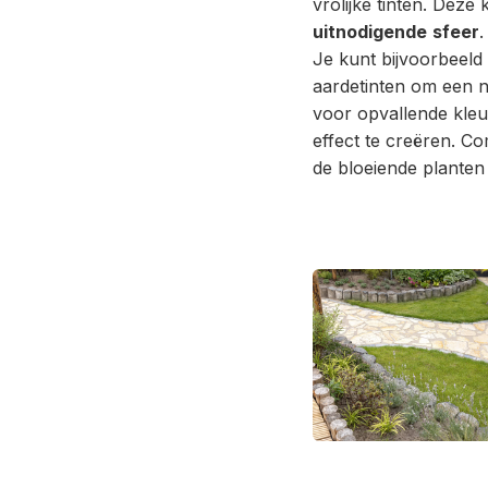
vrolijke tinten. Deze
uitnodigende
sfeer
.
Je kunt bijvoorbeeld
aardetinten om een na
voor opvallende kleu
effect te creëren. C
de bloeiende planten