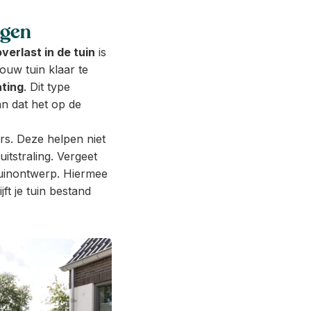
ngen
erlast in de tuin
is
ouw tuin klaar te
ting
. Dit type
an dat het op de
s. Deze helpen niet
itstraling. Vergeet
tuinontwerp. Hiermee
ft je tuin bestand