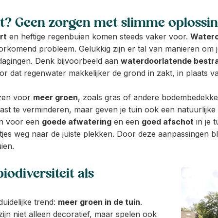
t? Geen zorgen met slimme oplossi
rt
en heftige regenbuien komen steeds vaker voor.
Waterov
rkomend probleem. Gelukkig zijn er tal van manieren om j
dagingen. Denk bijvoorbeeld aan
waterdoorlatende bestra
or dat regenwater makkelijker de grond in zakt, in plaats v
ezen voor
meer groen
, zoals gras of andere bodembedekker
st te verminderen, maar geven je tuin ook een natuurlijke u
en voor een
goede afwatering
en een
goed afschot
in je 
jes weg naar de juiste plekken. Door deze aanpassingen blij
ien.
iodiversiteit als
uidelijke trend:
meer groen in de tuin
.
jn niet alleen decoratief, maar spelen ook