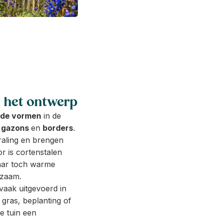
n het ontwerp
nde vormen
in de
,
gazons
en
borders
.
raling en brengen
or is cortenstalen
aar toch warme
rzaam.
vaak uitgevoerd in
 gras, beplanting of
e tuin een