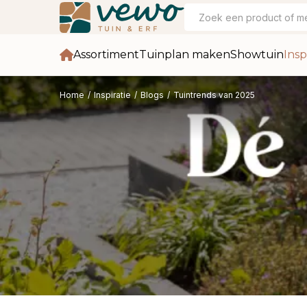
Assortiment
Tuinplan maken
Showtuin
Insp
Home
/
Inspiratie
/
Blogs
/
Tuintrends van 2025