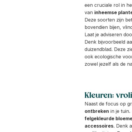
een cruciale rol in 
van
inheemse plant
Deze soorten zijn b
bovendien bijen, vlin
Laat je adviseren do
Denk bijvoorbeeld aan
duizendblad. Deze zie
ook ecologische voor
zowel jezelf als de n
Kleuren: vrol
Naast de focus op g
ontbreken
in je tuin
felgekleurde bloem
accessoires
. Denk a