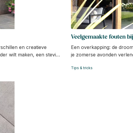
Veelgemaakte fouten bi
schillen en creatieve
Een overkapping: de droom 
rder wilt maken, een stevig
je zomerse avonden verleng
egen: met stapelblokken kan
misschien wel een een bak k
Tips & tricks
apelblokken zijn, welke
regen. Maar de weg naar di
uiken.
Fouten die je ongetwijfeld w
met de meest voorkomende
Lees mee en bouw jouw dr