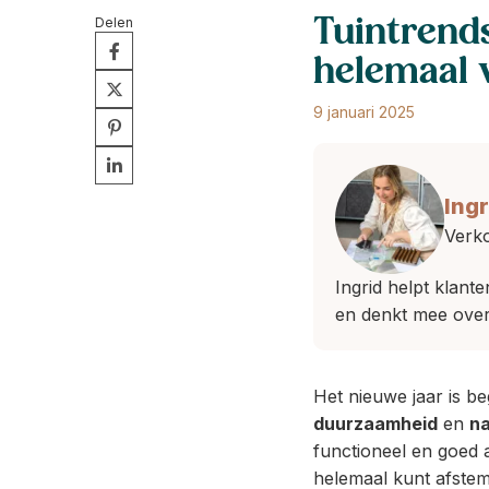
Delen
Tuintrend
helemaal 
9 januari 2025
Ingr
Verko
Ingrid helpt klant
en denkt mee over
Het nieuwe jaar is b
duurzaamheid
en
na
functioneel en goed 
helemaal kunt afste