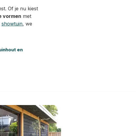
t. Of je nu kiest
e vormen
met
e
showtuin
, we
uinhout en