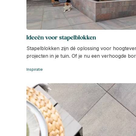
Ideeën voor stapelblokken
Stapelblokken zijn dé oplossing voor hoogtever
projecten in je tuin. Of je nu een verhoogde bo
muurtje, of juist een speels element wilt toevo
Inspiratie
het allemaal. In dit artikel bespreken we wat st
soorten er zijn, en hoe je ze optimaal kunt gebr