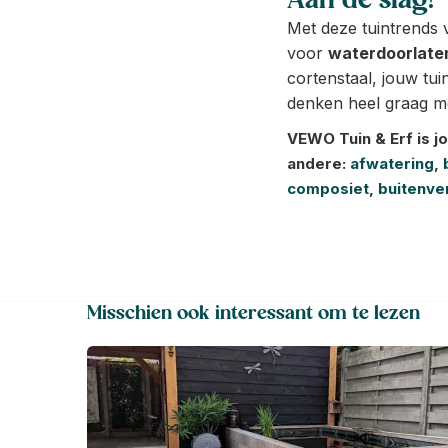
Aan de slag!
Met deze tuintrends 
voor
waterdoorlate
cortenstaal, jouw tui
denken heel graag me
VEWO Tuin & Erf is j
andere:
afwatering
,
composiet
,
buitenver
Misschien ook interessant om te lezen