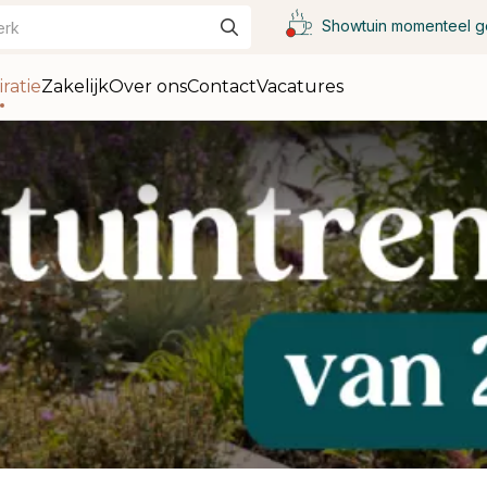
Showtuin momenteel g
iratie
Zakelijk
Over ons
Contact
Vacatures