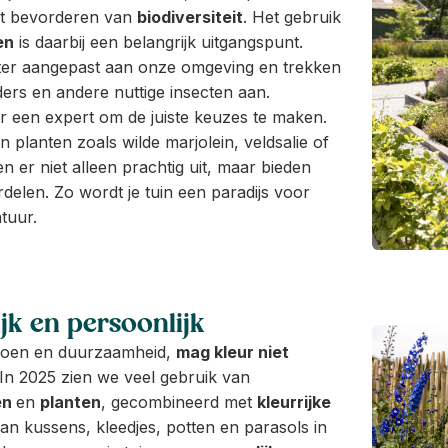
het bevorderen van
biodiversiteit
. Het gebruik
en
is daarbij een belangrijk uitgangspunt.
eter aangepast aan onze omgeving en trekken
ders en andere nuttige insecten aan.
or een expert om de juiste keuzes te maken.
 planten zoals wilde marjolein, veldsalie of
n er niet alleen prachtig uit, maar bieden
delen. Zo wordt je tuin een paradijs voor
atuur.
ijk en persoonlijk
roen en duurzaamheid,
mag kleur niet
. In 2025 zien we veel gebruik van
en
en
planten
, gecombineerd met
kleurrijke
an kussens, kleedjes, potten en parasols in