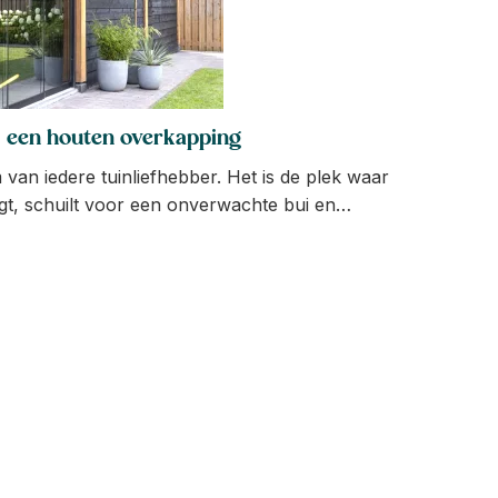
j een houten overkapping
van iedere tuinliefhebber. Het is de plek waar
t, schuilt voor een onverwachte bui en
offie drinkt onder het geluid van tikkende
e perfecte overkapping is er één met valkuilen.
ilt vermijden. Gelukkig zijn wij er om je te helpen
 blunders en hoe je deze kunt voorkomen.
oomoverkapping zonder kopzorgen.