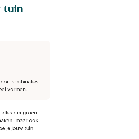
 tuin
 voor combinaties
eel vormen.
t alles om
groen
,
 maken, maar ook
e je jouw tuin