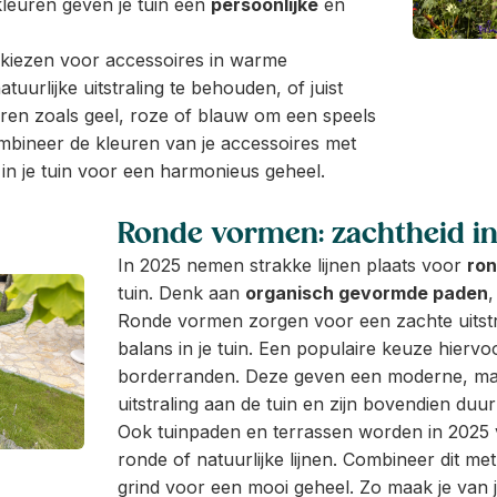
 kleuren geven je tuin een
persoonlijke
en
 kiezen voor accessoires in warme
tuurlijke uitstraling te behouden, of juist
ren zoals geel, roze of blauw om een speels
ombineer de kleuren van je accessoires met
 in je tuin voor een harmonieus geheel.
Ronde vormen: zachtheid i
In 2025 nemen strakke lijnen plaats voor
ro
tuin. Denk aan
organisch gevormde paden
Ronde vormen zorgen voor een zachte uitst
balans in je tuin. Een populaire keuze hiervo
borderranden. Deze geven een moderne, m
uitstraling aan de tuin en zijn bovendien duu
Ook tuinpaden en terrassen worden in 2025 
ronde of natuurlijke lijnen. Combineer dit met
grind voor een mooi geheel. Zo maak je van j